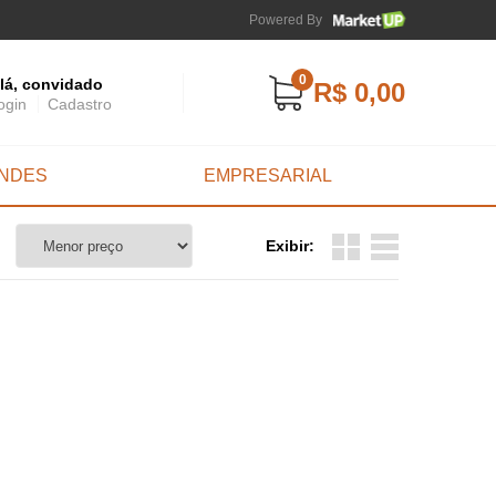
Powered By
0
lá, convidado
R$ 0,00
ogin
Cadastro
INDES
EMPRESARIAL
Exibir: